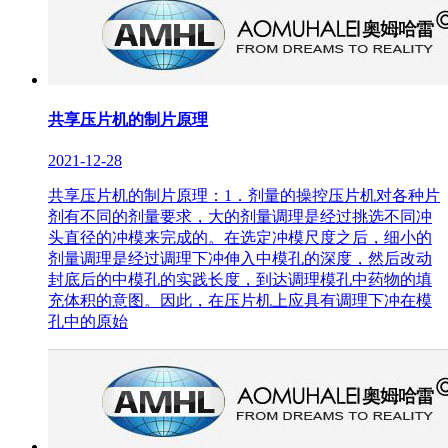
共享压片机的制片原理
2021-12-28
共享压片机的制片原理：1．剂量的操控压片机对各种片
剂有不同的剂量要求，大的剂量调理是经过挑选不同冲
头直径的冲模来完成的。在选定冲模尺度之后，细小的
剂量调理是经过调理下冲伸入中模孔的深度，然后改动
封底后的中模孔的实践长度，到达调理模孔中药物的填
充体积的意图。因此，在压片机上应具有调理下冲在模
孔中的原始