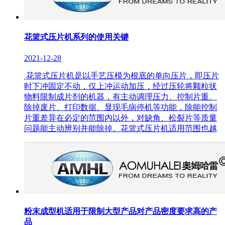
花篮式压片机系列的使用关键
2021-12-28
花篮式压片机是以手艺压模为根底的单向压片，即压片
时下冲固定不动，仅上冲运动加压，经过压轮将颗粒状
物料限制成片剂的机器，有主动调理压力、控制片重、
除掉废片、打印数据、显现毛病停机等功能，除能控制
片重差异在必定的范围内以外，对缺角、松裂片等质量
问题能主动辨别并能除掉。花篮式压片机适用范围也越
粉末成型机适用于限制大型产品对产品密度要求高的产
品