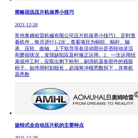
简略说说压片机保养小技巧
2021-12-28
常州奥姆哈雷机械有限公司压片机保养小技巧1、定时查
看机件，每月进行1-2次，查看项目为蜗轮、蜗杆、轴
承、压轮、曲轴、上下轨导等各活动部分是否转动灵活
和磨损状况，发现缺陷应及时修正运用。2、一次运用结
束或停工时，应取出剩下粉剂，刷清机器各部件的残留
粉子。如停用时刻较长，必须将冲模悉数拆下，并将机
器悉数
旋转式全自动压片机的主要特点
2021-12-28