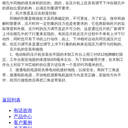
模孔中药物的填充体积的目的。因此，在压片机上应具有调节下冲在模孔中
的原始位置的机构，以满足剂量调节要求。
2、药片厚度及压实程度控制
药物的剂量是根据处方及药典确定的，不可更改。为了贮运、保存和崩
解时限要求，压片时对一定剂量的压力也是有要求的，它也将影响药片的实
际厚度和外观。压片时的压力调节是必不可少的。这是通过压片机厂家调节
上冲在模孔中的下行量来实现的。有的压片机在压片过程中不单有上冲下行
动作，同时也可有下冲的上行动作，由上、下冲相对运动共同完成压片过
程。但压力调节多是通过调节上冲下行量的机构来实现压力调节与控制的。
压片机的安装和接线
1、电动制药压片机安装在牢固的木制工作台上用三付M12地脚螺钉固
定。工作台面至地面的体度纸600毫米左右。为了拆卸修理方便，在木制工
作台上对应下冲芯相杆的位置片还应有一个直径约35毫米的孔。
2、接通电机电源前先将电动机接好地线，以保安全。再卸下三角皮
带，接通电机电源，开动电机观察电机旋转方向是否正确，若旋转方向不
对，则另行接线然后再把三角皮带装好。
返回列表
电话咨询
产品中心
客户案例