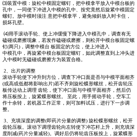
⑶装置中模：旋松中模固定螺钉，把中模拿平放入中模台板的
孔中，一同使下冲进入中模的孔中、按究竟然后旋紧中模固定
螺钉。放中模时须注 意把中模拿平，避免倾斜放入时卡住，
损坏孔壁。
⑷用手滚动手轮、使上冲缓慢下降进入中模孔中，调查有无
磕碰或磨擦现象，若发作磕碰或磨擦，则松开中模台板固定螺
钉(两只)，调整中模台 板固定的方位，使上冲进入
中模孔中，再旋紧中模台板固定螺钉，如此调整直到上冲头进
入中模时无磕碰或磨擦方为装置合格。
2、出片的调整
滚动手轮使下冲升到方位，调查下冲口面是否与中模平面相齐
(或高或低都将影响出片)若不齐则旋松蝶形螺丝，松开齿轮压
板传达动上调理 齿轮，使下冲口面与中模平面相齐，然后仍
将压板按上，旋紧蝶形螺丝。 至此，用手摇动手轮，空车工
作十余转，若机器工作正常，则可加料试压，进行下一步调
整。
3、充填深度的调整(即药片分量的调整) 旋松蝶形螺丝，松开
齿轮压板。滚动下调理齿轮向左转使下冲芯杆上升，则充填深
度削减(药片分量减轻)。调好后仍将轮齿压板按上，旋紧蝶形