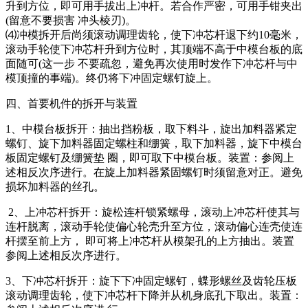
升到方位，即可用手拔出上冲杆。若合作严密，可用手钳夹出
(留意不要损害 冲头棱刃)。
⑷冲模拆开后尚须滚动调理齿轮，使下冲芯杆退下约10毫米，
滚动手轮使下冲芯杆升到方位时，其顶端不高于中模台板的底
面随可(这一步 不要疏忽，避免再次使用时发作下冲芯杆与中
模顶撞的事端)。终仍将下冲固定螺钉旋上。
四、首要机件的拆开与装置
1、中模台板拆开：抽出挡粉板，取下料斗，旋出加料器紧定
螺钉、旋下加料器固定螺柱和绷簧，取下加料器，旋下中模台
板固定螺钉及绷簧垫 圈，即可取下中模台板。装置：参阅上
述相反次序进行。在旋上加料器紧固螺钉时须留意对正。避免
损坏加料器的丝孔。
2、上冲芯杆拆开：旋松连杆锁紧螺母，滚动上冲芯杆使其与
连杆脱离，滚动手轮使偏心轮壳升至方位，滚动偏心连壳使连
杆摆至前上方， 即可将上冲芯杆从模架孔的上方抽出。装置
参阅上述相反次序进行。
3、下冲芯杆拆开：旋下下冲固定螺钉，蝶形螺丝及齿轮压板
滚动调理齿轮，使下冲芯杆下降并从机身底孔下取出。装置：