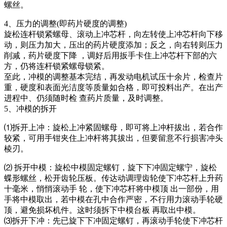
螺丝。
4、压力的调整(即药片硬度的调整)
旋松连杆锁紧螺母、滚动上冲芯杆，向左转使上冲芯杆向下移
动，则压力加大，压出的药片硬度添加；反之，向右转则压力
削减，药片硬度下降 ，调好后用扳手卡住上冲芯杆下部的六
方，仍将连杆锁紧螺母锁紧。
至此，冲模的调整基本完结，再发动电机试压十余片，检查片
重，硬度和表面光洁度等质量如合格，即可投料出产。在出产
进程中、仍须随时检 查药片质量，及时调整。
5、冲模的拆开
⑴拆开上冲：旋松上冲紧固螺母，即可将上冲杆拔出，若合作
较紧，可用手钳夹住上冲杆将其拔出，但要留意不行损害冲头
棱刃。
⑵ 拆开中模：旋松中模固定螺钉，旋下下冲固定螺宁，旋松
蝶形螺丝，松开齿轮压板。传达动调理齿轮使下冲芯杆上升药
十毫米，悄悄滚动手 轮，使下冲芯杆将中模顶 出一部份，用
手将中模取出，若中模在孔中合作严密，不行用力滚动手轮硬
顶，避免损坏机件。这时须拆下中模台板 再取出中模。
⑶拆开下冲：先已旋下下冲固定螺钉，再滚动手轮使下冲芯杆