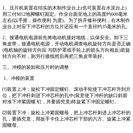
1、压片机装置在结实的木制作业台上(也可装置在水泥台上)
用三付M12地脚螺钉固定。作业台面至地上的高度约600毫米
左右(以手摇，操作便利 为度)。为了拆开修补便利，在木制作
业台上对应下冲芯杆的方位片还应有一个直径约35毫米的孔。
2、接通电机电源前先将电动机接好地线，以保安全。卸下三
角皮带，接通电机电源，开动电机调查电机旋转方向是否正确
(电机轴的旋转方向应 与防护罩或手轮上的箭头方向相反)若旋
转方向不对，则另行接线然后再把三角皮带装好。
三、冲模的装卸和压片时的调整
1、冲模的装置
⑴装置上冲：旋松下冲固定螺钉、滚动手轮使下冲芯杆升到方
位，把下冲杆刺进下冲芯杆的孔中(留意使下冲杆的缺口斜面
对准下冲紧固螺 钉，并要插究竟)终旋紧下冲固定螺钉。
⑵装置下冲：旋松上冲紧固螺母，把上冲芯杆刺进上冲芯杆的
孔，要插究竟，用扳手卡住上冲芯杆下部的六方、旋紧上冲紧
固螺母。