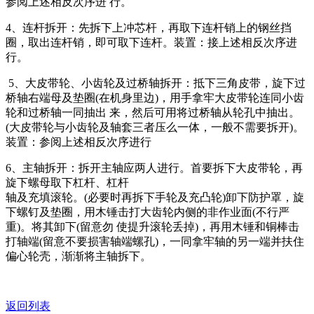
参阅上述相反次序进 行。
4、连杆拆开：先拆下上冲芯杆，再取下连杆销上的钢丝挡
圈，取出连杆销，即可取下连杆。装置：接上述相反次序进
行。
5、大皮带轮、小齿轮及过桥轴拆开：抵下三角皮带，旋下过
桥轴右端母及垫圈(在机身里边)，用手拿牢大皮带轮连同小齿
轮和过桥轴一同抽出 来，然后可用将过桥轴从轮孔中抽出。
(大皮带轮与小齿轮及轴套三者压么一体，一般不需要拆开)。
装置：参阅上述相反次序进行
6、主轴拆开：拆开主轴应两人进行。首要拆下大皮带轮，再
旋下螺母取下杠杆、杠杆
轴及充填滚轮。(必要时再拆下手轮及充凸轮)卸下防护罩，旋
下螺钉及垫圈，用木锤击打大齿轮内侧的非作业面(不行严
重)。将其卸下(留意勿 使提升滚轮丢掉)，再用木锤和铜棒击
打轴端(留意不要损害轴端螺孔)，一同拿牢轴的另一端并扶住
偏心轮壳，渐渐将主轴拆下。
返回列表