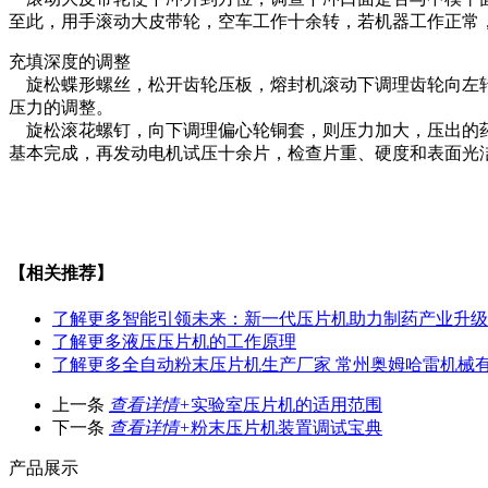
至此，用手滚动大皮带轮，空车工作十余转，若机器工作正常
充填深度的调整
旋松蝶形螺丝，松开齿轮压板，熔封机滚动下调理齿轮向左转
压力的调整。
旋松滚花螺钉，向下调理偏心轮铜套，则压力加大，压出的药
基本完成，再发动电机试压十余片，检查片重、硬度和表面光
【相关推荐】
了解更多
智能引领未来：新一代压片机助力制药产业升级
了解更多
液压压片机的工作原理
了解更多
全自动粉末压片机生产厂家 常州奥姆哈雷机械
上一条
查看详情+
实验室压片机的适用范围
下一条
查看详情+
粉末压片机装置调试宝典
产品展示