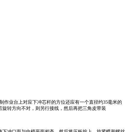
木制作业台上对应下冲芯杆的方位还应有一个直径约35毫米的
若旋转方向不对，则另行接线，然后再把三角皮带装
使下冲口面与中模平面相齐，然后将压板按上，旋紧蝶形螺丝。