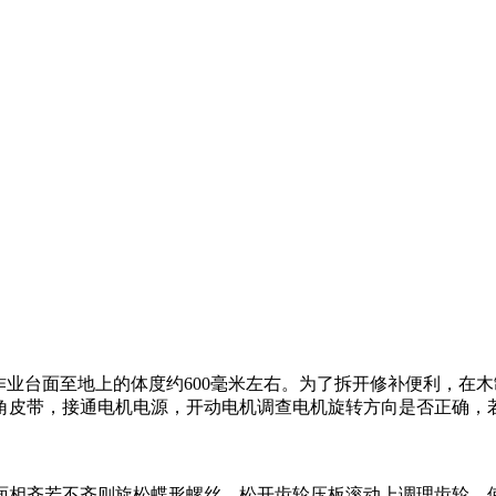
作业台面至地上的体度约600毫米左右。为了拆开修补便利，在
角皮带，接通电机电源，开动电机调查电机旋转方向是否正确，
相齐若不齐则旋松蝶形螺丝，松开齿轮压板滚动上调理齿轮，