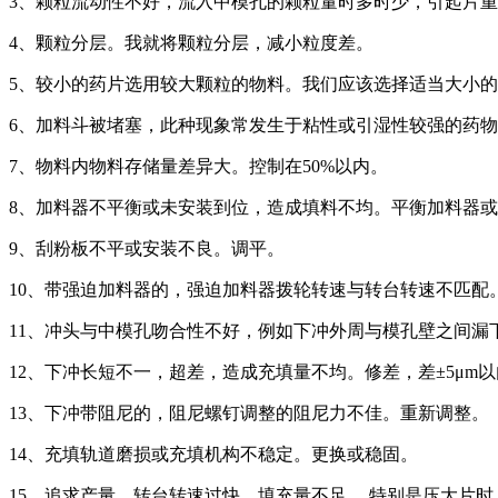
3、颗粒流动性不好，流入中模孔的颗粒量时多时少，引起片
4、颗粒分层。我就将颗粒分层，减小粒度差。
5、较小的药片选用较大颗粒的物料。我们应该选择适当大小
6、加料斗被堵塞，此种现象常发生于粘性或引湿性较强的药
7、物料内物料存储量差异大。控制在50%以内。
8、加料器不平衡或未安装到位，造成填料不均。平衡加料器
9、刮粉板不平或安装不良。调平。
10、带强迫加料器的，强迫加料器拨轮转速与转台转速不匹配
11、冲头与中模孔吻合性不好，例如下冲外周与模孔壁之间漏
12、下冲长短不一，超差，造成充填量不均。修差，差±5μm
13、下冲带阻尼的，阻尼螺钉调整的阻尼力不佳。重新调整。
14、充填轨道磨损或充填机构不稳定。更换或稳固。
15、追求产量，转台转速过快，填充量不足。 特别是压大片