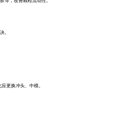
硅胶等，改善颗粒流动性。
解决。
此应更换冲头、中模。