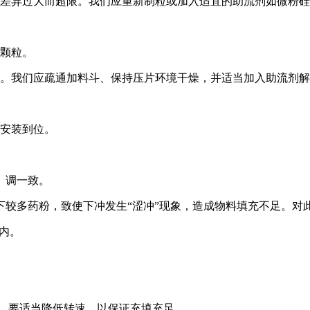
重差异过大而超限。我们应重新制粒或加入适宜的助流剂如微粉
的颗粒。
物。我们应疏通加料斗、保持压片环境干燥，并适当加入助流剂
或安装到位。
。调一致。
下较多药粉，致使下冲发生“涩冲”现象，造成物料填充不足。对
以内。
时，要适当降低转速，以保证充填充足。