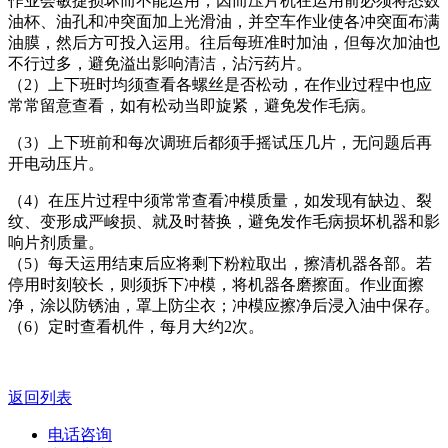
作业会敏捷损坏而不能运用，因而压片机在运用前必须将悉数
油杯、油孔和冲突面加上光滑油，并空车作业使各冲突面布满
油膜，然后方可投入运用。往后每班准时加油，但每次加油也
不行过多，避免溢出影响清洁，沾污药片。
（2）上下班时均须查看各螺丝是否松动，在作业过程中也应
常常留意查看，如有松动当即旋紧，避免发作毛病。
（3）上下班前和每次调班后都须手摇试压几片，无问题后再
开电动压片。
（4）在压片过程中须常常查看冲模质量，如发现有缺边、裂
纹、变形成严峻损、就及时替换，避免发作毛病损坏机器和影
响片剂质量。
（5）每天运用结束后应将剩下粉粒取出，擦清机器各部。若
停用时刻较长，则须拆下冲模，将机器各磨擦面。作业面擦
净，涂以防锈油，罩上防尘衣；冲模应擦净后浸入油中保存。
（6）定时查看机件，每月大约2次。
返回列表
电话咨询