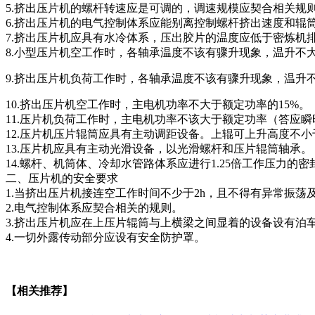
5.挤出压片机的螺杆转速应是可调的，调速规模应契合相关规
6.挤出压片机的电气控制体系应能别离控制螺杆挤出速度和辊
7.挤出压片机应具有水冷体系，压出胶片的温度应低于密炼机排
8.小型压片机空工作时，各轴承温度不该有骤升现象，温升不大
9.挤出压片机负荷工作时，各轴承温度不该有骤升现象，温升不大
10.挤出压片机空工作时，主电机功率不大于额定功率的15%。
11.压片机负荷工作时，主电机功率不该大于额定功率（答应
12.压片机压片辊筒应具有主动调距设备。上辊可上升高度不小于2
13.压片机应具有主动光滑设备，以光滑螺杆和压片辊筒轴承。
14.螺杆、机筒体、冷却水管路体系应进行1.25倍工作压力的密封
二、压片机的安全要求
1.当挤出压片机接连空工作时间不少于2h，且不得有异常振荡及
2.电气控制体系应契合相关的规则。
3.挤出压片机应在上压片辊筒与上横梁之间显着的设备设有泊
4.一切外露传动部分应设有安全防护罩。
【相关推荐】