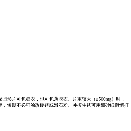
形片可包糖衣，也可包薄膜衣。片重较大（≥500mg）时，
存，短期不必可涂改硬镁或滑石粉。冲模生锈可用细砂纸悄悄打