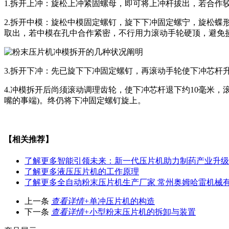
1.拆开上冲：旋松上冲紧固螺母，即可将上冲杆拔出，若合作
2.拆开中模：旋松中模固定螺钉，旋下下冲固定螺宁，旋松
取出，若中模在孔中合作紧密，不行用力滚动手轮硬顶，避免
3.拆开下冲：先已旋下下冲固定螺钉，再滚动手轮使下冲芯杆
4.冲模拆开后尚须滚动调理齿轮，使下冲芯杆退下约10毫米
嘴的事端)。终仍将下冲固定螺钉旋上。
【相关推荐】
了解更多
智能引领未来：新一代压片机助力制药产业升级
了解更多
液压压片机的工作原理
了解更多
全自动粉末压片机生产厂家 常州奥姆哈雷机械
上一条
查看详情+
单冲压片机的构造
下一条
查看详情+
小型粉末压片机的拆卸与装置