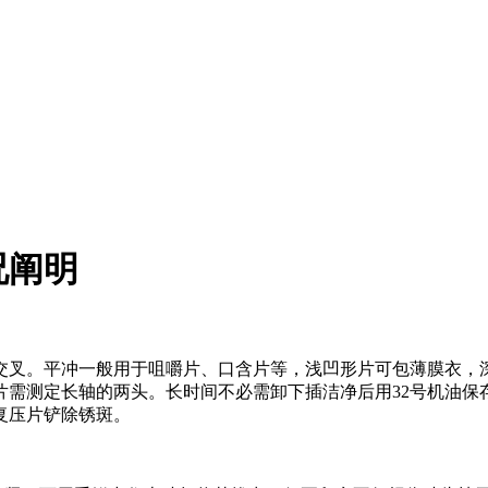
况阐明
叉。平冲一般用于咀嚼片、口含片等，浅凹形片可包薄膜衣，深凹
片需测定长轴的两头。长时间不必需卸下插洁净后用32号机油保
复压片铲除锈斑。