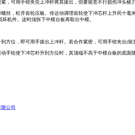
较紧，可用手钳夹住上冲杆将其拔出，但要留意不行损伤冲头棱
蝶形螺丝，松开齿轮压板。传达动调理齿轮使下冲芯杆上升药十毫
损坏机件。这时须拆下中模台板再取出中模。
升到方位，即可用手拔出上冲杆。若合作紧密，可用手钳夹出(留
，滚动手轮使下冲芯杆升到方位时，其顶端不高于中模台板的底面
有限公司