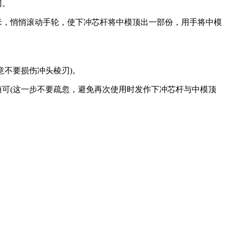
刃。
米，悄悄滚动手轮，使下冲芯杆将中模顶出一部份，用手将中模
意不要损伤冲头棱刃)。
随可(这一步不要疏忽，避免再次使用时发作下冲芯杆与中模顶