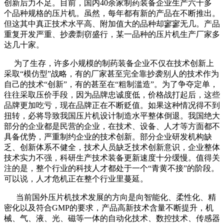
创新后力不足。目前，国内40余家制药装备企业生产六十多
个品种规格的压片机。虽然，每年都有新的产品在不断推出。
但这其中真正技术水平高、附加值大的品种却寥寥无几。产品
重复开发严重、抄袭剽窃盛行，某一品种的压片机生产厂家多
达几十家。
为了生存，许多小规模的制药装备企业不仅在技术创新上
采取“模仿型”战略，有的厂家甚至完全靠抄袭别人的技术作为
自己的技术“创新”，有的甚至在“粗制滥造”。为了争夺定单，
往往采取压价手段，因为品牌忠诚度低，价格战打起后，这些
品牌更加吃亏，现在品牌正在不断贬值。如果这种情况得不到
扭转，必将导致我国压片机设计制造水平整体倒退。我国绝大
部分的企业都是民营的企业，在技术、设备、人才等方面都不
具备优势，严重制约企业的技术创新。部分企业研发机构缺
乏、创新体系不健全，技术人员缺乏技术创新意识，企业整体
技术实力不强，科研生产技术装备更新速度十分缓慢。值得关
注的是，整个行业的科技人才都处于一个“青黄不接”的阶段。
可以说，人才危机正在整个行业里蔓延。
当前国外压片机技术发展的方向是向智能化、柔性化、精
密化以及符合GMP的要求，产品高新技术含量不断提升，机
械、气、液、光、磁等一体的自动化技术、数控技术、传感器