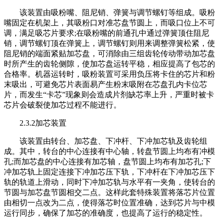
该装置由吸粉嘴、阻尼销、弹簧与调节螺钉等组成。吸粉
嘴固定在机架上，其吸粉口对准芯盘节圆上，而吸口位上不可
调，满足吸芯片要求;在吸粉嘴的前通孔中通过弹簧顶住阻尼
销，调节螺钉顶在弹簧上，调节螺钉则用来调整弹簧松紧，使
阻尼销的端面紧贴加芯盘，可消除由三组齿轮传动带动加芯盘
时所产生的齿轮侧隙，使加芯盘运转平稳，相应提高了包芯的
合格率。机器运转时，吸粉装置可采用负压将卡住的芯片和粉
末吸出，可避免芯片表面易产生粉末吸附在芯盘孔内卡位芯
片，而发生“卡芯”现象则会造成片剂缺芯率上升，严重时被卡
芯片会破裂使加芯过程不能进行。
2.3.2加芯装置
该装置由转台、加芯盘、下冲杆、下冲加芯轨及齿轮组
成。其中，转台的中心连接有中心轴，转盘节圆上均布有冲模
孔;而加芯盘的中心连接有加芯轴，盘节圆上均布有加芯孔;下
冲加芯轨上固定连接下冲加芯压下轨，下冲杆在下冲加芯压下
轨的轨道上滑动，同时下冲加芯轨与水平有一夹角，使转台的
节圆与加芯盘节圆相交二点。这样此套特殊装置将落芯片位置
由相切一点改为二点，使得落芯时位置准确，达到芯片与中模
运行同步，确保了加芯的准确度，也提高了运行的稳定性。