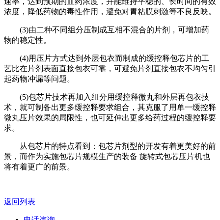
速率，达到预期的血药浓度，并能维持平稳的、长时间的有效
浓度，降低药物的毒性作用，避免对胃粘膜刺激等不良反映。
(3)由二种不同组分压制成互相不混合的片剂，可增加药
物的稳定性。
(4)用压片方式达到外层包衣而制成的缓控释包芯片的工
艺比在片剂表面直接包衣可靠，可避免片剂直接包衣不均匀引
起药物冲漏等问题。
(5)包芯片技术再加入组分用缓控释微丸和外层再包衣技
术，就可制备出更多缓控释要求组合，其克服了用单一缓控释
微丸压片效果的局限性，也可延伸出更多给药过程的缓控释要
求。
从包芯片的特点看到：包芯片剂型的开发有着更美好的前
景，而作为实施包芯片规模生产的装备 旋转式包芯压片机也
将有着更广的前景。
返回列表
电话咨询