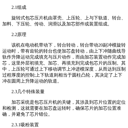
2.1组成
旋转式包芯压片机由罩壳、上压轮、上与下轨道、转台、
加料、下压轮、传动、润滑以及加芯部件或装置组成。
2.2原理
该机在电动机带动下，转台转动，转台带动20副冲模旋转
运动时，带有齿轮的转台也使加芯盘转动，由上下冲随曲线导
轨作升降运动完成填充与压片动作，而由加芯装置动作完成加
芯，这里外层初填充、加芯、再填充到完成包芯片的压制。其
中，上压轮可通过上下移动调节上冲进模深度，从而达到压制
过程厚度的控制;上下轨道则相当于圆柱凸轮，其决定了上下
冲在圆周上升降运动的轨道。
2.3几个特殊装量
加芯采统是包芯压片机的关键，其涉及到芯片位置的定位
和检测，这就需要在加芯盘运转时，确保芯片的加芯位置准
确，并避免了芯片错位。
2.3.1吸粉装置