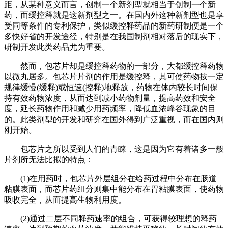
距，从某种意义而言，创制一个新剂型就相当于创制一个新
药，而缓控释就是这新剂型之一。在国内外这种新剂型也是享
受同等条件的专利保护，类似缓控释药品的新药研制便是一个
多快好省的开发途径，特别是在我国制剂相对落后的现实下，
研制开发此类药品尤为重要。
然而，包芯片却是缓控释药物的一部分，大都缓控释药物
以微丸居多。包芯片片剂的作用是缓控释，其可使药物按一定
规律缓慢(缓释)或恒速(控释)地释放，药物在体内较长时间保
持有效药物浓度，从而达到减小药物剂量，提高药效和安全
度，延长药物作用和减少用药频率，降低血浓峰谷现象的目
的。此类剂型的开发和研究在国外得到广泛重视，而在国内则
刚开始。
包芯片之所以受到人们的青睐，这是因为它有着诸多一般
片剂所无法比拟的特点：
(1)在用药时，包芯片外层组分在给药过程中分布在肠道
粘膜表面，而芯片药组分则集中能分布在胃粘膜表面，使药物
吸收完全，从而提高生物利用度。
(2)通过二层不同释药速率的组合，可获得较理想的释药