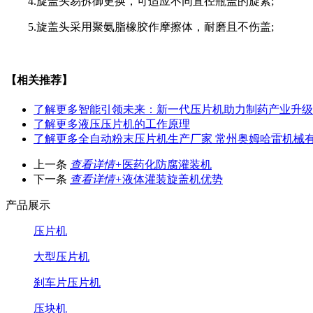
4.旋盖头易拆御更换，可适应不同直径瓶盖的旋紧;
5.旋盖头采用聚氨脂橡胶作摩擦体，耐磨且不伤盖;
【相关推荐】
了解更多
智能引领未来：新一代压片机助力制药产业升级
了解更多
液压压片机的工作原理
了解更多
全自动粉末压片机生产厂家 常州奥姆哈雷机械
上一条
查看详情+
医药化防腐灌装机
下一条
查看详情+
液体灌装旋盖机优势
产品展示
压片机
大型压片机
刹车片压片机
压块机