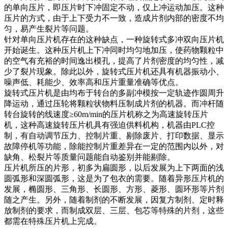
的单向压片，即压片时下冲固定不动，仅上冲运动加压。这种
压片的方式，由于上下受力不一致，造成片剂内部的密度不均
匀，易产生裂片等问题。
针对单向压片机存在的这种缺点，一种旋转式多冲双向压片机
开始诞生。这种压片机上下冲同时均匀地加压，使药物颗粒中
的空气有充裕的时间逸出模孔，提高了片剂密度的均匀性，减
少了裂片现象。除此以外，旋转式压片机还具有机器振动小、
噪声低、耗能少、效率高和压片重量准确等优点。
旋转式压片机是由均布于转台的多副冲模按一定轨迹作圆周升
降运动，通过压轮将颗粒状物料压制成片剂的机器。而冲杆随
转台旋转的线速度≥60m/min的压片机称之为高速旋转压片
机，这种高速旋转压片机具有强迫供料机构，机器由PLC控
制，有自动调节压力、控制片重、剔除废片、打印数据、显示
故障停机等功能，除能控制片重差异在一定的范围内以外，对
缺角、松裂片等质量问题能自动鉴别并能剔除。
压片机所压的片形，初多为扁圆形，以后发展为上下两面的浅
圆弧形和深圆弧形，这是为了包衣的需要。随着异形压片机的
发展，椭圆形、三角形、长圆形、方形、菱形、圆环形等片剂
随之产生。另外，随着制剂的不断发展，因复方制剂、定时释
放制剂的要求，而制成双层、三层、包芯等特殊的片剂，这些
都需在特殊压片机上完成。