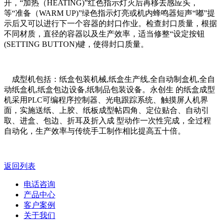
开，“加热（HEATING)”红色指示灯灭后再移去感应头，
等“准备（WARM UP)”绿色指示灯亮或机内蜂鸣器短声“嘟”提
示后又可以进行下一个容器的封口作业。检查封口质量，根据
不同材质，直径的容器以及生产效率，适当修整“设定按钮
(SETTING BUTTON)键，使得封口质量。
成型机包括：纸盒包装机械,纸盒生产线,全自动制盒机,全自
动纸盒机,纸盒包边设备,纸制品包装设备。永创生 的纸盒成型
机采用PLC可编程序控制器、光电跟踪系统、触摸屏人机界
面，实施送纸、上胶、纸板成型帖四角、定位贴合、自动引
取、进盒、包边、折耳及折入成 型动作一次性完成，全过程
自动化，生产效率与传统手工制作相比提高五十倍。
返回列表
电话咨询
产品中心
客户案例
关于我们