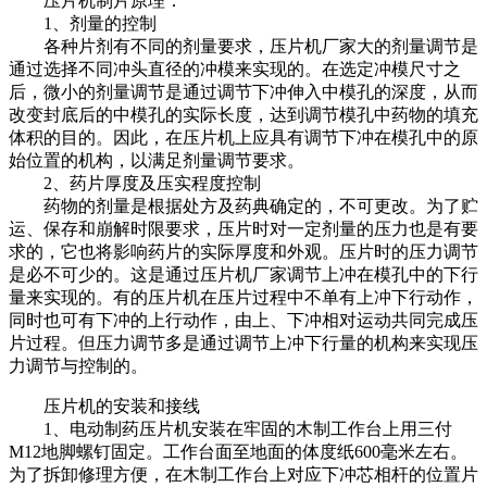
压片机制片原理：
1、剂量的控制
各种片剂有不同的剂量要求，压片机厂家大的剂量调节是
通过选择不同冲头直径的冲模来实现的。在选定冲模尺寸之
后，微小的剂量调节是通过调节下冲伸入中模孔的深度，从而
改变封底后的中模孔的实际长度，达到调节模孔中药物的填充
体积的目的。因此，在压片机上应具有调节下冲在模孔中的原
始位置的机构，以满足剂量调节要求。
2、药片厚度及压实程度控制
药物的剂量是根据处方及药典确定的，不可更改。为了贮
运、保存和崩解时限要求，压片时对一定剂量的压力也是有要
求的，它也将影响药片的实际厚度和外观。压片时的压力调节
是必不可少的。这是通过压片机厂家调节上冲在模孔中的下行
量来实现的。有的压片机在压片过程中不单有上冲下行动作，
同时也可有下冲的上行动作，由上、下冲相对运动共同完成压
片过程。但压力调节多是通过调节上冲下行量的机构来实现压
力调节与控制的。
压片机的安装和接线
1、电动制药压片机安装在牢固的木制工作台上用三付
M12地脚螺钉固定。工作台面至地面的体度纸600毫米左右。
为了拆卸修理方便，在木制工作台上对应下冲芯相杆的位置片